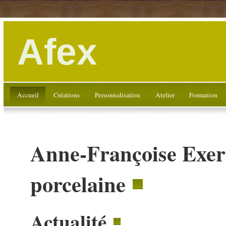
Afex
Accueil
Créations
Personnalisation
Atelier
Formation
Anne-Françoise Exert
porcelaine
Actualité