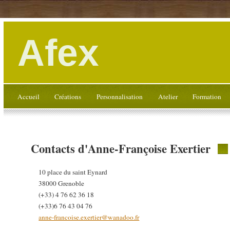
Afex
Accueil
Créations
Personnalisation
Atelier
Formation
Contacts d'Anne-Françoise Exertier
10 place du saint Eynard
38000 Grenoble
(+33) 4 76 62 36 18
(+33)6 76 43 04 76
anne-francoise.exertier@wanadoo.fr